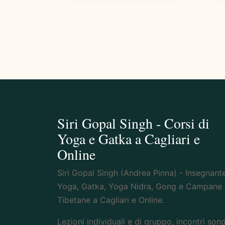
Siri Gopal Singh - Corsi di
Yoga e Gatka a Cagliari e
Online
Siri Gopal Singh (Andrea Pinna) - Insegnante
Yoga, Gatka, Yoga Nidra, Gong e Campane
Tibetane a Cagliari e Online.
Lezioni individuali e di gruppo, incontri sono