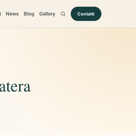
Cagliari e Online
i
News
Blog
Gallery
Contatti
atera