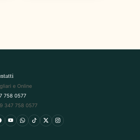
ntatti
liari e Online
7 758 0577
9 347 758 0577
Facebook
YouTube
WhatsApp
TikTok
X
Instagram