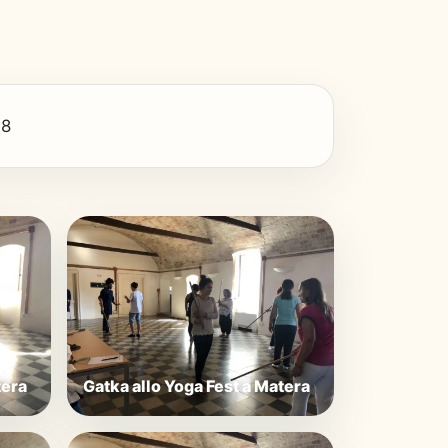
18
tera
Gatka allo Yoga Fest a Matera