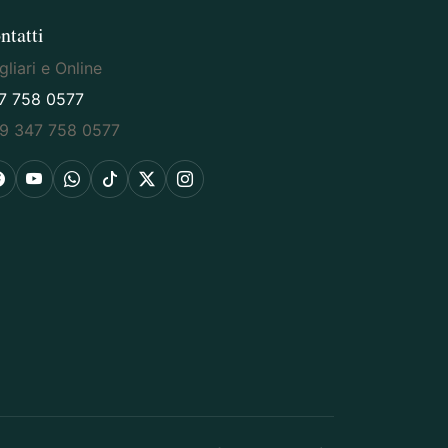
ntatti
liari e Online
7 758 0577
9 347 758 0577
Facebook
YouTube
WhatsApp
TikTok
X
Instagram