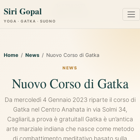
347 758 0577
Siri Gopal
Cagliari e Online
YOGA · GATKA · SUONO
Home
News
Nuovo Corso di Gatka
NEWS
Nuovo Corso di Gatka
Da mercoledì 4 Gennaio 2023 riparte il corso di
Gatka nel Centro Anahata in via Solmi 34,
CagliariLa prova è gratuitaIl Gatka è un’antica
arte marziale indiana che nasce come metodo
di combattimento meditativo basato sulla