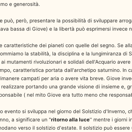
ismo e generosità.
e può, però, presentare la possibilità di sviluppare arro
tava bassa di Giove) e la libertà può esprimersi invece 
 caratteristiche dei pianeti con quelle del segno. Se all
sommiamo la stabilità, la disciplina e la lungimiranza di
i mutamenti rivoluzionari e solidali dell'Acquario avere
mpo, caratteristica portata dall'archetipo saturnino. In c
rimanere campati per aria o avere vita breve. Giove in
 realizzare portando una grande visione di insieme e, gra
onsabile ( nel mito Giove era tutto meno che responsabi
evento si sviluppa nel giorno del Solstizio d'Inverno, che
nno, a significare un "
ritorno alla luce
'' mentre i giorni 
nodano verso il solstizio d'estate. Il solstizio può ess