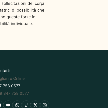
sollecitazioni dei corpi
trici di possibilità che
ano queste forze in
ilità individuale.
ntatti
liari e Online
7 758 0577
9 347 758 0577
Facebook
YouTube
WhatsApp
TikTok
X
Instagram