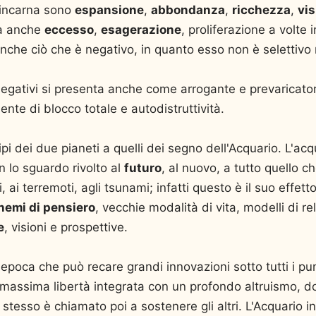
 incarna sono
espansione
,
abbondanza
,
ricchezza
,
vi
 anche
eccesso
,
esagerazione
, proliferazione a volte i
he ciò che è negativo, in quanto esso non è selettivo ne
negativi si presenta anche come arrogante e prevaricato
te di blocco totale e autodistruttività.
pi dei due pianeti a quelli dei segno dell'Acquario. L'acq
n lo sguardo rivolto al
futuro
, al nuovo, a tutto quello 
i, ai terremoti, agli tsunami; infatti questo è il suo effett
hemi di pensiero
, vecchie modalità di vita, modelli di r
e
, visioni e prospettive.
'epoca che può recare grandi innovazioni sotto tutti i punt
la massima libertà integrata con un profondo altruismo, d
 stesso è chiamato poi a sostenere gli altri. L'Acquario i