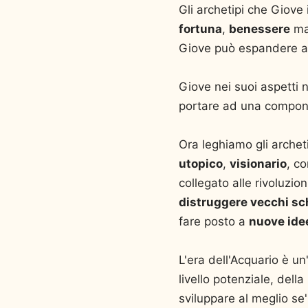
Gli archetipi che Giove
fortuna
,
benessere
ma
Giove può espandere anc
Giove nei suoi aspetti 
portare ad una componen
Ora leghiamo gli archeti
utopico
,
visionario
, co
collegato alle rivoluzion
distruggere vecchi sc
fare posto a
nuove ide
L'era dell'Acquario è un
livello potenziale, del
sviluppare al meglio se'