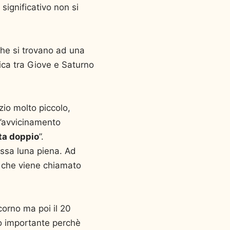
ignificativo non si
che si trovano ad una
ica tra Giove e Saturno
zio molto piccolo,
l’avvicinamento
ta doppio
”.
essa luna piena. Ad
 che viene chiamato
corno ma poi il 20
o importante perchè