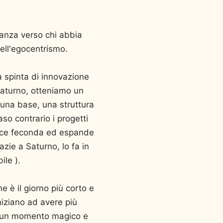
ganza verso chi abbia
nell'egocentrismo.
a spinta di innovazione
 Saturno, otteniamo un
 una base, una struttura
aso contrario i progetti
vece feconda ed espande
zie a Saturno, lo fa in
le ).
 è il giorno più corto e
iniziano ad avere più
ere un momento magico e