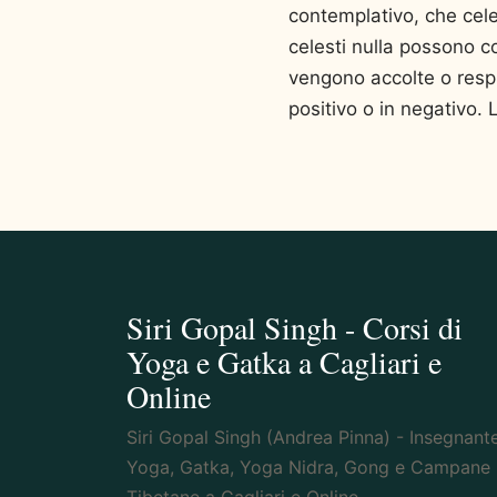
contemplativo, che celeb
celesti nulla possono c
vengono accolte o respin
positivo o in negativo. 
Siri Gopal Singh - Corsi di
Yoga e Gatka a Cagliari e
Online
Siri Gopal Singh (Andrea Pinna) - Insegnante
Yoga, Gatka, Yoga Nidra, Gong e Campane