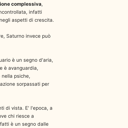
sione complessiva
,
ncontrollata, infatti
gli aspetti di crescita.
re, Saturno invece può
uario è un segno d'aria,
che è avanguardia,
o nella psiche,
elazione sorpassati per
i di vista. E' l'epoca, a
ove chi riesce a
nfatti è un segno dalle