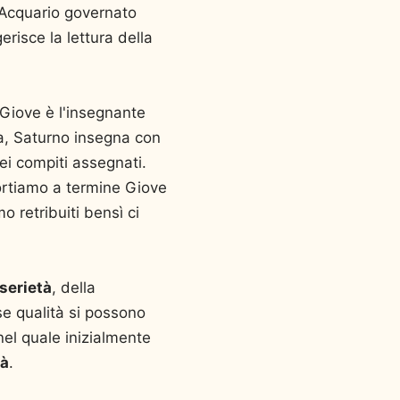
l'Acquario governato
isce la lettura della
Giove è l'insegnante
a, Saturno insegna con
ei compiti assegnati.
portiamo a termine Giove
 retribuiti bensì ci
serietà
, della
se qualità si possono
nel quale inizialmente
tà
.