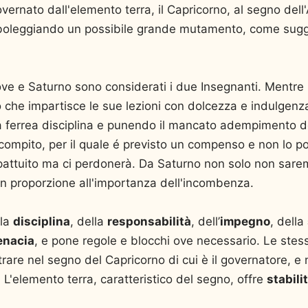
vernato dall'elemento terra, il Capricorno, al segno del
mboleggiando un possibile grande mutamento, come sugger
ve e Saturno sono considerati i due Insegnanti. Mentre 
 che impartisce le sue lezioni con dolcezza e indulgenz
a ferrea disciplina e punendo il mancato adempimento d
 compito, per il quale é previsto un compenso e non lo 
 pattuito ma ci perdonerà. Da Saturno non solo non saremo
in proporzione all'importanza dell'incombenza.
lla
disciplina
, della
responsabilità
, dell’
impegno
, della
enacia
, e pone regole e blocchi ove necessario. Le stes
rare nel segno del Capricorno di cui è il governatore, e 
 L'elemento terra, caratteristico del segno, offre
stabili