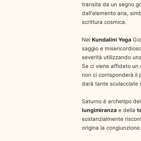
transita da un segno go
dall'elemento aria, si
scrittura cosmica.
Nel
Kundalini Yoga
Gio
saggio e misericordioso
severità utilizzando un
Se ci viene affidato un
non ci corrisponderà il
darà tante sculacciate 
Saturno é archetipo de
lungimiranza
e della
t
sostanzialmente riscont
origina la congiunzione.