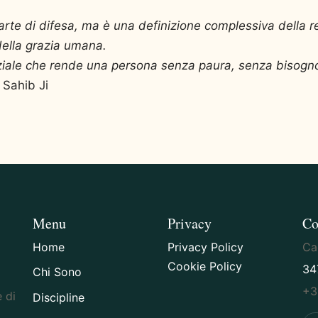
arte di difesa, ma è una definizione complessiva della 
ella grazia umana.
rziale che rende una persona senza paura, senza bisogn
h Sahib Ji
Menu
Privacy
Co
Home
Privacy Policy
Cag
Cookie Policy
34
Chi Sono
+3
 di
Discipline