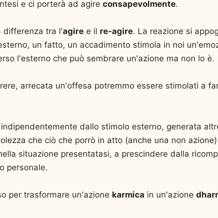
ntesi e ci porterà ad agire
consapevolmente
.
 differenza tra l'
agire
e il
re-agire
. La reazione si appo
esterno, un fatto, un accadimento stimola in noi un'emoz
erso l'esterno che può sembrare un'azione ma non lo è.
arere, arrecata un'offesa potremmo essere stimolati a fa
 indipendentemente dallo stimolo esterno, generata altr
lezza che ciò che porrò in atto (anche una non azione) è
o nella situazione presentatasi, a prescindere dalla rico
o personale.
o per trasformare un'azione
karmica
in un'azione
dhar