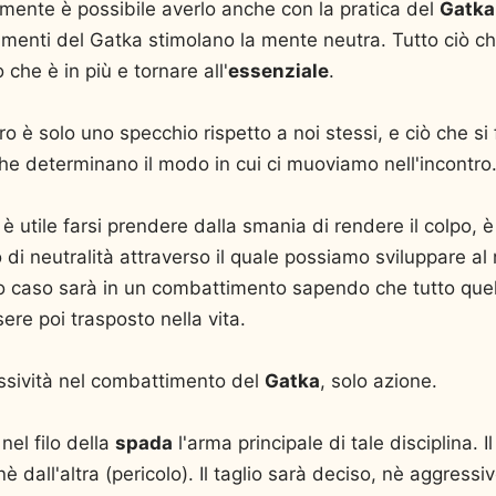
mente è possibile averlo anche con la pratica del
Gatka
imenti del Gatka stimolano la mente neutra. Tutto ciò che
 che è in più e tornare all'
essenziale
.
o è solo uno specchio rispetto a noi stessi, e ciò che si
che determinano il modo in cui ci muoviamo nell'incontro
è utile farsi prendere dalla smania di rendere il colpo, 
 di neutralità attraverso il quale possiamo sviluppare al
to caso sarà in un combattimento sapendo che tutto quel
re poi trasposto nella vita.
sività nel combattimento del
Gatka
, solo azione.
el filo della
spada
l'arma principale di tale disciplina. Il
è dall'altra (pericolo). Il taglio sarà deciso, nè aggressi