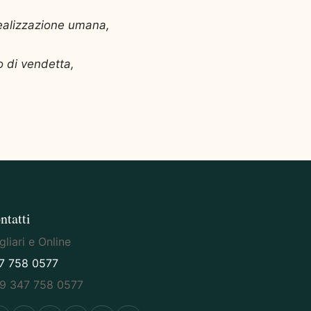
realizzazione umana,
o di vendetta,
ntatti
liari e Online
7 758 0577
9 347 758 0577