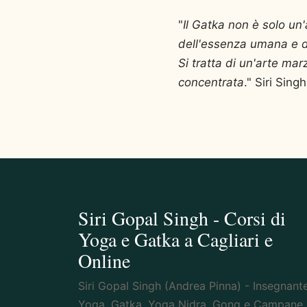
"
Il Gatka n
on è solo un'
dell'essenza umana e d
Si tratta di un'arte ma
concentrata
." Siri Sing
Siri Gopal Singh - Corsi di
Yoga e Gatka a Cagliari e
Online
Siri Gopal Singh (Andrea Pinna) - Insegnante
Yoga, Gatka, Yoga Nidra, Gong e Campane